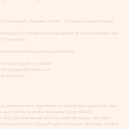
e (comédien, chanteur, clown...) et vous vous produisez
e manageur, formateur ou enseignant et vous ressentez des
c? Vous resss
 personnalisé qui vous permettra :
ations scéniques ou orales
t en préservant votre voix
ole en public
s je propose mon répertoire sur scène pour présenter des
auto produits et distribués par Coop Breizh.
 en tant que chanteuse dans le cadre de stages de chant
cours particuliers (Olga Wright chanteuse de blues, Viviane